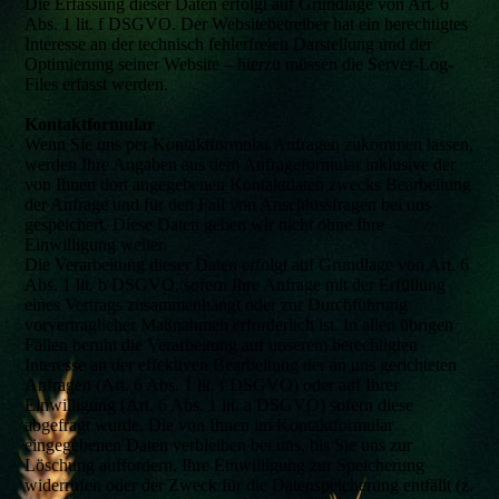
Die Erfassung dieser Daten erfolgt auf Grundlage von Art. 6
Abs. 1 lit. f DSGVO. Der Websitebetreiber hat ein berechtigtes
Interesse an der technisch fehlerfreien Darstellung und der
Optimierung seiner Website – hierzu müssen die Server-Log-
Files erfasst werden.
Kontaktformular
Wenn Sie uns per Kontaktformular Anfragen zukommen lassen,
werden Ihre Angaben aus dem Anfrageformular inklusive der
von Ihnen dort angegebenen Kontaktdaten zwecks Bearbeitung
der Anfrage und für den Fall von Anschlussfragen bei uns
gespeichert. Diese Daten geben wir nicht ohne Ihre
Einwilligung weiter.
Die Verarbeitung dieser Daten erfolgt auf Grundlage von Art. 6
Abs. 1 lit. b DSGVO, sofern Ihre Anfrage mit der Erfüllung
eines Vertrags zusammenhängt oder zur Durchführung
vorvertraglicher Maßnahmen erforderlich ist. In allen übrigen
Fällen beruht die Verarbeitung auf unserem berechtigten
Interesse an der effektiven Bearbeitung der an uns gerichteten
Anfragen (Art. 6 Abs. 1 lit. f DSGVO) oder auf Ihrer
Einwilligung (Art. 6 Abs. 1 lit. a DSGVO) sofern diese
abgefragt wurde. Die von Ihnen im Kontaktformular
eingegebenen Daten verbleiben bei uns, bis Sie uns zur
Löschung auffordern, Ihre Einwilligung zur Speicherung
widerrufen oder der Zweck für die Datenspeicherung entfällt (z.