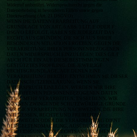
Widerruf unberührt. Widerspruchsrecht gegen die
Datenerhebung in besonderen Fällen sowie gegen
Direktwerbung (Art. 21 DSGVO)
WENN DIE DATENVERARBEITUNG AUF
GRUNDLAGE VON ART. 6 ABS. 1 LIT. E ODER F
DSGVO ERFOLGT, HABEN SIE JEDERZEIT DAS
RECHT, AUS GRÜNDEN, DIE SICH AUS IHRER
BESONDEREN SITUATION ERGEBEN, GEGEN DIE
VERARBEITUNG IHRER PERSONENBEZOGENEN
DATEN WIDERSPRUCH EINZULEGEN; DIES GILT
AUCH FÜR EIN AUF DIESE BESTIMMUNGEN
GESTÜTZTES PROFILING. DIE JEWEILIGE
RECHTSGRUNDLAGE, AUF DENEN EINE
VERARBEITUNG BERUHT, ENTNEHMEN SIE DIESER
DATENSCHUTZERKLÄRUNG. WENN SIE
WIDERSPRUCH EINLEGEN, WERDEN WIR IHRE
BETROFFENEN PERSONENBEZOGENEN DATEN
NICHT MEHR VERARBEITEN, ES SEI DENN, WIR
KÖNNEN ZWINGENDE SCHUTZWÜRDIGE GRÜNDE
FÜR DIE VERARBEITUNG NACHWEISEN, DIE IHRE
INTERESSEN, RECHTE UND FREIHEITEN
ÜBERWIEGEN ODER DIE VERARBEITUNG DIENT
DER GELTENDMACHUNG, AUSÜBUNG ODER
VERTEIDIGUNG VON RECHTSANSPRÜCHEN
(WIDERSPRUCH NACH ART. 21 ABS. 1 DSGVO).