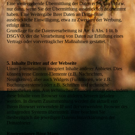
Eine weitergehende Übermittlung der Daten erfolgt nicht bzw.
nur dann, wenn Sie der Übermittlung ausdrücklich zugestimmt
haben. Eine Weitergabe Ihrer Daten an Dritte ohne
ausdrückliche Einwilligung, etwa zu Zwecken der Werbung,
erfolgt nicht.
Grundlage für die Datenverarbeitung ist Art. 6 Abs. 1 lit. b
DSGVO, der die Verarbeitung von Daten zur Erfüllung eines
Vertrags oder vorvertraglicher Maßnahmen gestattet.
5. Inhalte Dritter auf der Webseite
Unser Internetauftritt integriert Inhalte anderer Anbieter. Dies
können reine Content-Elemente (z.B. Nachrichten,
Neuigkeiten), aber auch Widgets (Funktionen, wie z.B.
Buchungssysteme) oder z.B. Schriften und technische
Bibliotheken sein. Aus technischen Gründen erfolgt dies, indem
diese Inhalte vom Browser von anderen Servern geladen
werden. In diesem Zusammenhang werden die aktuell von
Ihrem Browser verwendete IP und der verwendete Browser des
anfragenden Systems übermittelt. Bitte beachten Sie
diesbezüglich die jeweiligen Datenschutzerklärungen der
Drittanbieter.
Routenplaner Bing Maps