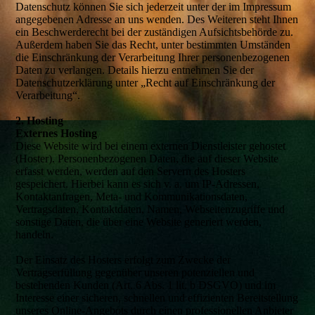
Datenschutz können Sie sich jederzeit unter der im Impressum
angegebenen Adresse an uns wenden. Des Weiteren steht Ihnen
ein Beschwerderecht bei der zuständigen Aufsichtsbehörde zu.
Außerdem haben Sie das Recht, unter bestimmten Umständen
die Einschränkung der Verarbeitung Ihrer personenbezogenen
Daten zu verlangen. Details hierzu entnehmen Sie der
Datenschutzerklärung unter „Recht auf Einschränkung der
Verarbeitung“.
2. Hosting
Externes Hosting
Diese Website wird bei einem externen Dienstleister gehostet
(Hoster). Personenbezogenen Daten, die auf dieser Website
erfasst werden, werden auf den Servern des Hosters
gespeichert. Hierbei kann es sich v. a. um IP-Adressen,
Kontaktanfragen, Meta- und Kommunikationsdaten,
Vertragsdaten, Kontaktdaten, Namen, Webseitenzugriffe und
sonstige Daten, die über eine Website generiert werden,
handeln.
Der Einsatz des Hosters erfolgt zum Zwecke der
Vertragserfüllung gegenüber unseren potenziellen und
bestehenden Kunden (Art. 6 Abs. 1 lit. b DSGVO) und im
Interesse einer sicheren, schnellen und effizienten Bereitstellung
unseres Online-Angebots durch einen professionellen Anbieter