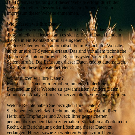
Die Datenverarbeitung auf dieser Website erfolgt durch den
Websitebetreiber. Dessen Kontaktdaten können Sie dem
Impressum dieser Website entnehmen.
Wie erfassen wir Ihre Daten?
Ihre Daten werden zum einen dadurch erhoben, dass Sie uns
diese mitteilen. Hierbei kann es sich z. B. um Daten handeln,
die Sie in ein Kontaktformular eingeben.
Andere Daten werden automatisch beim Besuch der Website
durch unsere IT-Systeme erfasst. Das sind vor allem technische
Daten (z. B. Internetbrowser, Betriebssystem oder Uhrzeit des
Seitenaufrufs). Die Erfassung dieser Daten erfolgt automatisch,
sobald Sie diese Website betreten.
Wofür nutzen wir Ihre Daten?
Ein Teil der Daten wird erhoben, um eine fehlerfreie
Bereitstellung der Website zu gewährleisten. Andere Daten
können zur Analyse Ihres Nutzerverhaltens verwendet werden.
Welche Rechte haben Sie bezüglich Ihrer Daten?
Sie haben jederzeit das Recht unentgeltlich Auskunft über
Herkunft, Empfänger und Zweck Ihrer gespeicherten
personenbezogenen Daten zu erhalten. Sie haben außerdem ein
Recht, die Berichtigung oder Löschung dieser Daten zu
verlangen. Hierzu sowie zu weiteren Fragen zum Thema