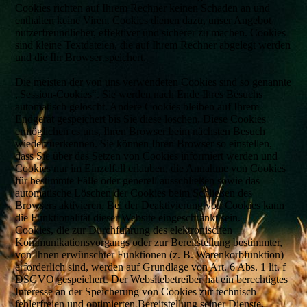
Cookies richten auf Ihrem Rechner keinen Schaden an und
enthalten keine Viren. Cookies dienen dazu, unser Angebot
nutzerfreundlicher, effektiver und sicherer zu machen. Cookies
sind kleine Textdateien, die auf Ihrem Rechner abgelegt werden
und die Ihr Browser speichert.
Die meisten der von uns verwendeten Cookies sind so genannte
„Session-Cookies“. Sie werden nach Ende Ihres Besuchs
automatisch gelöscht. Andere Cookies bleiben auf Ihrem
Endgerät gespeichert bis Sie diese löschen. Diese Cookies
ermöglichen es uns, Ihren Browser beim nächsten Besuch
wiederzuerkennen. Sie können Ihren Browser so einstellen,
dass Sie über das Setzen von Cookies informiert werden und
Cookies nur im Einzelfall erlauben, die Annahme von Cookies
für bestimmte Fälle oder generell ausschließen sowie das
automatische Löschen der Cookies beim Schließen des
Browsers aktivieren. Bei der Deaktivierung von Cookies kann
die Funktionalität dieser Website eingeschränkt sein.
Cookies, die zur Durchführung des elektronischen
Kommunikationsvorgangs oder zur Bereitstellung bestimmter,
von Ihnen erwünschter Funktionen (z. B. Warenkorbfunktion)
erforderlich sind, werden auf Grundlage von Art. 6 Abs. 1 lit. f
DSGVO gespeichert. Der Websitebetreiber hat ein berechtigtes
Interesse an der Speicherung von Cookies zur technisch
fehlerfreien und optimierten Bereitstellung seiner Dienste.