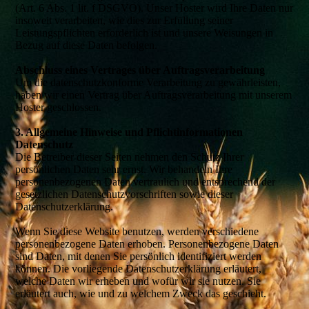
(Art. 6 Abs. 1 lit. f DSGVO). Unser Hoster wird Ihre Daten nur
insoweit verarbeiten, wie dies zur Erfüllung seiner
Leistungspflichten erforderlich ist und unsere Weisungen in
Bezug auf diese Daten befolgen.
Abschluss eines Vertrages über Auftragsverarbeitung
Um die datenschutzkonforme Verarbeitung zu gewährleisten,
haben wir einen Vertrag über Auftragsverarbeitung mit unserem
Hoster geschlossen.
3. Allgemeine Hinweise und Pflicht­informationen
Datenschutz
Die Betreiber dieser Seiten nehmen den Schutz Ihrer
persönlichen Daten sehr ernst. Wir behandeln Ihre
personenbezogenen Daten vertraulich und entsprechend der
gesetzlichen Datenschutzvorschriften sowie dieser
Datenschutzerklärung.
Wenn Sie diese Website benutzen, werden verschiedene
personenbezogene Daten erhoben. Personenbezogene Daten
sind Daten, mit denen Sie persönlich identifiziert werden
können. Die vorliegende Datenschutzerklärung erläutert,
welche Daten wir erheben und wofür wir sie nutzen. Sie
erläutert auch, wie und zu welchem Zweck das geschieht.