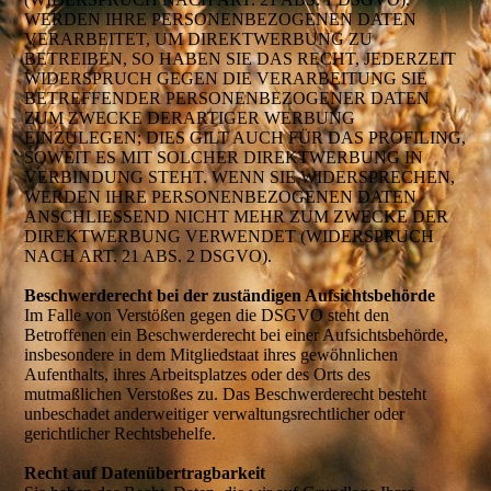
WERDEN IHRE PERSONENBEZOGENEN DATEN
VERARBEITET, UM DIREKTWERBUNG ZU
BETREIBEN, SO HABEN SIE DAS RECHT, JEDERZEIT
WIDERSPRUCH GEGEN DIE VERARBEITUNG SIE
BETREFFENDER PERSONENBEZOGENER DATEN
ZUM ZWECKE DERARTIGER WERBUNG
EINZULEGEN; DIES GILT AUCH FÜR DAS PROFILING,
SOWEIT ES MIT SOLCHER DIREKTWERBUNG IN
VERBINDUNG STEHT. WENN SIE WIDERSPRECHEN,
WERDEN IHRE PERSONENBEZOGENEN DATEN
ANSCHLIESSEND NICHT MEHR ZUM ZWECKE DER
DIREKTWERBUNG VERWENDET (WIDERSPRUCH
NACH ART. 21 ABS. 2 DSGVO).
Beschwerderecht bei der zuständigen Aufsichtsbehörde
Im Falle von Verstößen gegen die DSGVO steht den
Betroffenen ein Beschwerderecht bei einer Aufsichtsbehörde,
insbesondere in dem Mitgliedstaat ihres gewöhnlichen
Aufenthalts, ihres Arbeitsplatzes oder des Orts des
mutmaßlichen Verstoßes zu. Das Beschwerderecht besteht
unbeschadet anderweitiger verwaltungsrechtlicher oder
gerichtlicher Rechtsbehelfe.
Recht auf Datenübertragbarkeit