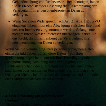
Geltendmachung von Rechtsansprüchen benötigen, haben
Sie das Recht, statt der Löschung die Einschränkung der
Verarbeitung Ihrer personenbezogenen Daten zu
verlangen.
Wenn Sie einen Widerspruch nach Art. 21 Abs. 1 DSGVO
eingelegt haben, muss eine Abwägung zwischen Ihren und
unseren Interessen vorgenommen werden. Solange noch
nicht feststeht, wessen Interessen überwiegen, haben Sie
das Recht, die Einschränkung der Verarbeitung Ihrer
personenbezogenen Daten zu verlangen.
Wenn Sie die Verarbeitung Ihrer personenbezogenen Daten
eingeschränkt haben, dürfen diese Daten – von ihrer
Speicherung abgesehen – nur mit Ihrer Einwilligung oder zur
Geltendmachung, Ausübung oder Verteidigung von
Rechtsansprüchen oder zum Schutz der Rechte einer anderen
natürlichen oder juristischen Person oder aus Gründen eines
wichtigen öffentlichen Interesses der Europäischen Union oder
eines Mitgliedstaats verarbeitet werden.
4. Datenerfassung auf dieser Website
Cookies
Die Internetseiten verwenden teilweise so genannte Cookies.