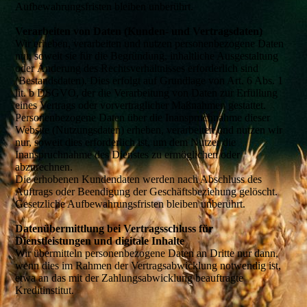
Aufbewahrungsfristen bleiben unberührt.
Verarbeiten von Daten (Kunden- und Vertragsdaten)
Wir erheben, verarbeiten und nutzen personenbezogene Daten
nur, soweit sie für die Begründung, inhaltliche Ausgestaltung
oder Änderung des Rechtsverhältnisses erforderlich sind
(Bestandsdaten). Dies erfolgt auf Grundlage von Art. 6 Abs. 1
lit. b DSGVO, der die Verarbeitung von Daten zur Erfüllung
eines Vertrags oder vorvertraglicher Maßnahmen gestattet.
Personenbezogene Daten über die Inanspruchnahme dieser
Website (Nutzungsdaten) erheben, verarbeiten und nutzen wir
nur, soweit dies erforderlich ist, um dem Nutzer die
Inanspruchnahme des Dienstes zu ermöglichen oder
abzurechnen.
Die erhobenen Kundendaten werden nach Abschluss des
Auftrags oder Beendigung der Geschäftsbeziehung gelöscht.
Gesetzliche Aufbewahrungsfristen bleiben unberührt.
Datenübermittlung bei Vertragsschluss für
Dienstleistungen und digitale Inhalte
Wir übermitteln personenbezogene Daten an Dritte nur dann,
wenn dies im Rahmen der Vertragsabwicklung notwendig ist,
etwa an das mit der Zahlungsabwicklung beauftragte
Kreditinstitut.