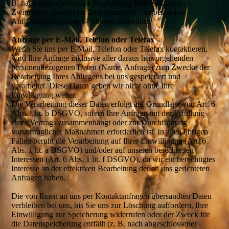
B. nach abgeschlossener Bearbeitung Ihrer Anfrage).
Zwingende gesetzliche Bestimmungen – insbesondere
Aufbewahrungsfristen – bleiben unberührt.
Anfrage per E-Mail, Telefon oder Telefax
Wenn Sie uns per E-Mail, Telefon oder Telefax kontaktieren,
wird Ihre Anfrage inklusive aller daraus hervorgehenden
personenbezogenen Daten (Name, Anfrage) zum Zwecke der
Bearbeitung Ihres Anliegens bei uns gespeichert und
verarbeitet. Diese Daten geben wir nicht ohne Ihre
Einwilligung weiter.
Die Verarbeitung dieser Daten erfolgt auf Grundlage von Art. 6
Abs. 1 lit. b DSGVO, sofern Ihre Anfrage mit der Erfüllung
eines Vertrags zusammenhängt oder zur Durchführung
vorvertraglicher Maßnahmen erforderlich ist. In allen übrigen
Fällen beruht die Verarbeitung auf Ihrer Einwilligung (Art. 6
Abs. 1 lit. a DSGVO) und/oder auf unseren berechtigten
Interessen (Art. 6 Abs. 1 lit. f DSGVO), da wir ein berechtigtes
Interesse an der effektiven Bearbeitung der an uns gerichteten
Anfragen haben.
Die von Ihnen an uns per Kontaktanfragen übersandten Daten
verbleiben bei uns, bis Sie uns zur Löschung auffordern, Ihre
Einwilligung zur Speicherung widerrufen oder der Zweck für
die Datenspeicherung entfällt (z. B. nach abgeschlossener