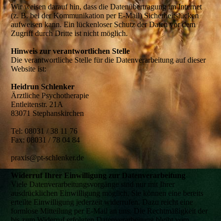
Wir weisen darauf hin, dass die Datenübertragung im Internet
(z. B. bei der Kommunikation per E-Mail) Sicherheitslücken
aufweisen kann. Ein lückenloser Schutz der Daten vor dem
Zugriff durch Dritte ist nicht möglich.
Hinweis zur verantwortlichen Stelle
Die verantwortliche Stelle für die Datenverarbeitung auf dieser
Website ist:
Heidrun Schlenker
Ärztliche Psychotherapie
Entleitenstr. 21A
83071 Stephanskirchen
Tel: 08031 / 38 11 76
Fax: 08031 / 78 04 84
praxis@pt-schlenker.de
Widerruf Ihrer Einwilligung zur Datenverarbeitung
Viele Datenverarbeitungsvorgänge sind nur mit Ihrer
ausdrücklichen Einwilligung möglich. Sie können eine bereits
erteilte Einwilligung jederzeit widerrufen. Dazu reicht eine
formlose Mitteilung per E-Mail an uns. Die Rechtmäßigkeit der
bis zum Widerruf erfolgten Datenverarbeitung bleibt vom