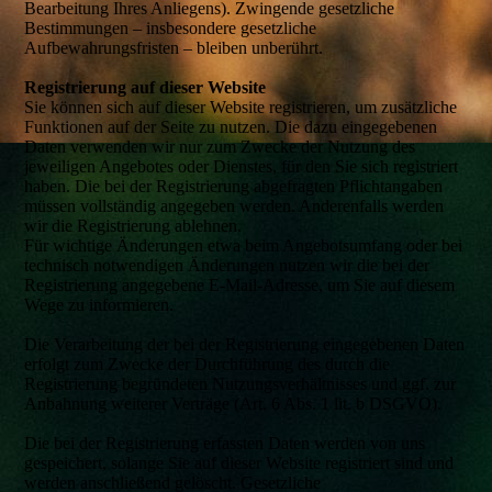
Bearbeitung Ihres Anliegens). Zwingende gesetzliche
Bestimmungen – insbesondere gesetzliche
Aufbewahrungsfristen – bleiben unberührt.
Registrierung auf dieser Website
Sie können sich auf dieser Website registrieren, um zusätzliche
Funktionen auf der Seite zu nutzen. Die dazu eingegebenen
Daten verwenden wir nur zum Zwecke der Nutzung des
jeweiligen Angebotes oder Dienstes, für den Sie sich registriert
haben. Die bei der Registrierung abgefragten Pflichtangaben
müssen vollständig angegeben werden. Anderenfalls werden
wir die Registrierung ablehnen.
Für wichtige Änderungen etwa beim Angebotsumfang oder bei
technisch notwendigen Änderungen nutzen wir die bei der
Registrierung angegebene E-Mail-Adresse, um Sie auf diesem
Wege zu informieren.
Die Verarbeitung der bei der Registrierung eingegebenen Daten
erfolgt zum Zwecke der Durchführung des durch die
Registrierung begründeten Nutzungsverhältnisses und ggf. zur
Anbahnung weiterer Verträge (Art. 6 Abs. 1 lit. b DSGVO).
Die bei der Registrierung erfassten Daten werden von uns
gespeichert, solange Sie auf dieser Website registriert sind und
werden anschließend gelöscht. Gesetzliche