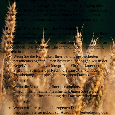
Herkunft und Empfänger und den Zweck der
Datenverarbeitung und ggf. ein Recht auf Berichtigung oder
Löschung dieser Daten. Hierzu sowie zu weiteren Fragen zum
Thema personenbezogene Daten können Sie sich jederzeit
unter der im Impressum angegebenen Adresse an uns wenden.
Recht auf Einschränkung der Verarbeitung
Sie haben das Recht, die Einschränkung der Verarbeitung Ihrer
personenbezogenen Daten zu verlangen. Hierzu können Sie
sich jederzeit unter der im Impressum angegebenen Adresse an
uns wenden. Das Recht auf Einschränkung der Verarbeitung
besteht in folgenden Fällen:
Wenn Sie die Richtigkeit Ihrer bei uns gespeicherten
personenbezogenen Daten bestreiten, benötigen wir in der
Regel Zeit, um dies zu überprüfen. Für die Dauer der
Prüfung haben Sie das Recht, die Einschränkung der
Verarbeitung Ihrer personenbezogenen Daten zu
verlangen.
Wenn die Verarbeitung Ihrer personenbezogenen Daten
unrechtmäßig geschah/geschieht, können Sie statt der
Löschung die Einschränkung der Datenverarbeitung
verlangen.
Wenn wir Ihre personenbezogenen Daten nicht mehr
benötigen, Sie sie jedoch zur Ausübung, Verteidigung oder