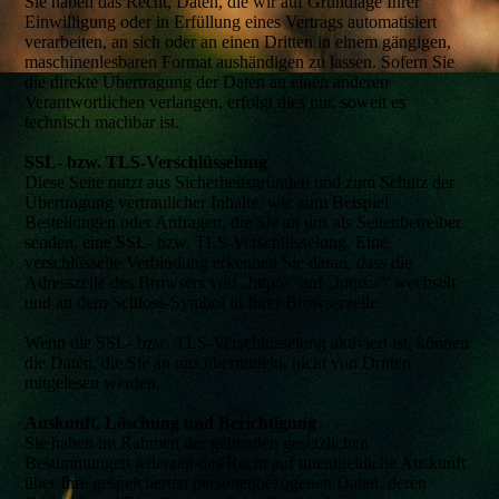
Sie haben das Recht, Daten, die wir auf Grundlage Ihrer
Einwilligung oder in Erfüllung eines Vertrags automatisiert
verarbeiten, an sich oder an einen Dritten in einem gängigen,
maschinenlesbaren Format aushändigen zu lassen. Sofern Sie
die direkte Übertragung der Daten an einen anderen
Verantwortlichen verlangen, erfolgt dies nur, soweit es
technisch machbar ist.
SSL- bzw. TLS-Verschlüsselung
Diese Seite nutzt aus Sicherheitsgründen und zum Schutz der
Übertragung vertraulicher Inhalte, wie zum Beispiel
Bestellungen oder Anfragen, die Sie an uns als Seitenbetreiber
senden, eine SSL- bzw. TLS-Verschlüsselung. Eine
verschlüsselte Verbindung erkennen Sie daran, dass die
Adresszeile des Browsers von „http://“ auf „https://“ wechselt
und an dem Schloss-Symbol in Ihrer Browserzeile.
Wenn die SSL- bzw. TLS-Verschlüsselung aktiviert ist, können
die Daten, die Sie an uns übermitteln, nicht von Dritten
mitgelesen werden.
Auskunft, Löschung und Berichtigung
Sie haben im Rahmen der geltenden gesetzlichen
Bestimmungen jederzeit das Recht auf unentgeltliche Auskunft
über Ihre gespeicherten personenbezogenen Daten, deren