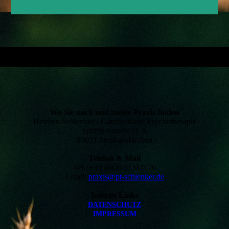
Wo Sie mich und meine Praxis finden
Heidrun Schlenker - Ganzheitliche Psychotherapie
Entleitenstraße 21 A
83071 Stephanskirchen
Telefon & Mail
Tel.: +49 (0) 8031381176
Email:
praxis@pt-schlenker.de
Interne Links
DATEN­SCHUTZ
IMPRESSUM