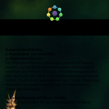
Datenschutz­erklärung
1. Datenschutz auf einen Blick
a. Allgemeine Hinweise
Die folgenden Hinweise geben einen einfachen Überblick
darüber, was mit Ihren personenbezogenen Daten passiert,
wenn Sie diese Website besuchen. Personenbezogene Daten
sind alle Daten, mit denen Sie persönlich identifiziert werden
können. Ausführliche Informationen zum Thema Datenschutz
entnehmen Sie unserer unter diesem Text aufgeführten
Datenschutzerklärung.
b. Datenerfassung auf dieser Website
Wer ist verantwortlich für die Datenerfassung auf dieser
Website?