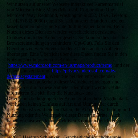
Wir nutzen auf unserer Webseite interaktives Kartenmaterial
von Microsoft Bing Maps (Microsoft Corporation, One
Microsoft Way, Redmond, Washington 98052, USA. Telefon:
+1 (425) 882 8080) damit Sie sich unseren Standort anzeigen
lassen können oder eine Route dorthin planen können. Beim
Nutzen dieses Dienstes werden verschiedene persistente
Cookies durch den Anbieter gesetzt. Sie können dies über Ihre
Browsereinstellungen verhindern (Opt-Out). Falls Sie den
Dienst nutzen werden verschiedene Daten an den Anbieter
übertragen. Eine Übersicht über diese Daten finden Sie in den
Nutzungsbedingungen des Anbieters
(
https://www.microsoft.com/en-us/maps/product/terms
) und der
Datenschutzerklärung (
https://privacy.microsoft.com/de-
de/privacystatement
). Wenn Sie bei den entsprechenden
Diensten, auch außerhalb dieser Webseite, eingeloggt sind,
können Sie durch diese Anbieter identifiziert werden. Bitte
informieren Sie sich über die Nutzungs- und
Datenschutzbedingungen der Anbieter über diese Möglichkeit.
Wir haben keinen Einfluss auf Art und Umfang der durch
diesen Dienst verarbeiteten Daten, die Art der Verarbeitung und
Nutzung oder die Weitergabe dieser Daten an Dritte. Auch
haben wir insoweit keine effektiven Kontrollmöglichkeiten.
© 2013 Heidrun Schlenker - Ganzheitliche Psychotherapie