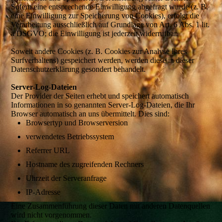
Sofern eine entsprechende Einwilligung abgefragt wurde (z. B.
eine Einwilligung zur Speicherung von Cookies), erfolgt die
Verarbeitung ausschließlich auf Grundlage von Art. 6 Abs. 1 lit.
a DSGVO; die Einwilligung ist jederzeit widerrufbar.
Soweit andere Cookies (z. B. Cookies zur Analyse Ihres
Surfverhaltens) gespeichert werden, werden diese in dieser
Datenschutzerklärung gesondert behandelt.
Server-Log-Dateien
Der Provider der Seiten erhebt und speichert automatisch
Informationen in so genannten Server-Log-Dateien, die Ihr
Browser automatisch an uns übermittelt. Dies sind:
Browsertyp und Browserversion
verwendetes Betriebssystem
Referrer URL
Hostname des zugreifenden Rechners
Uhrzeit der Serveranfrage
IP-Adresse
Eine Zusammenführung dieser Daten mit anderen Datenquellen
wird nicht vorgenommen.